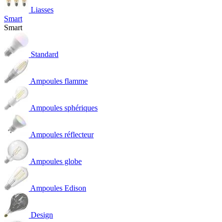
Liasses
Smart
Smart
Standard
Ampoules flamme
Ampoules sphériques
Ampoules réflecteur
Ampoules globe
Ampoules Edison
Design