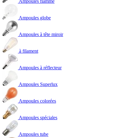
Ampoules flamme
Ampoules globe
Ampoules à tête miroir
à filament
Ampoules à réflecteur
Ampoules Superlux
Ampoules colorées
Ampoules spéciales
Ampoules tube