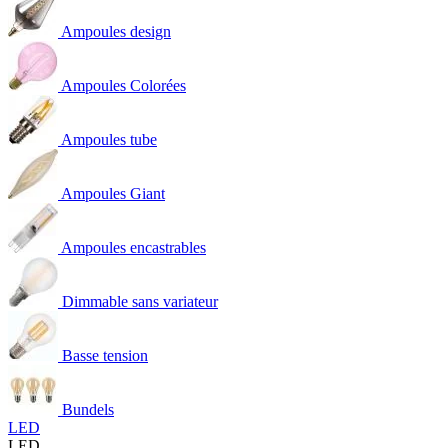
Ampoules design
Ampoules Colorées
Ampoules tube
Ampoules Giant
Ampoules encastrables
Dimmable sans variateur
Basse tension
Bundels
LED
LED