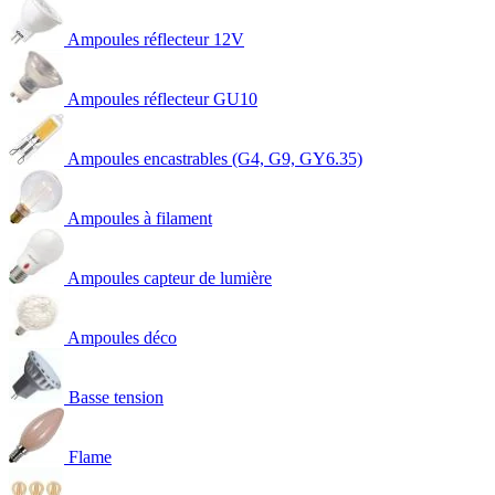
Ampoules réflecteur 12V
Ampoules réflecteur GU10
Ampoules encastrables (G4, G9, GY6.35)
Ampoules à filament
Ampoules capteur de lumière
Ampoules déco
Basse tension
Flame