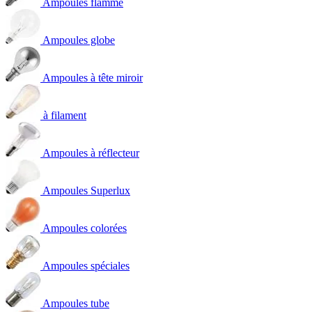
Ampoules flamme
Ampoules globe
Ampoules à tête miroir
à filament
Ampoules à réflecteur
Ampoules Superlux
Ampoules colorées
Ampoules spéciales
Ampoules tube