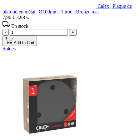
Calex | Plaque de
plafond en métal | Ø100mm | 1 trou | Bronze mat
7,96 €
3,98 €
En stock
-
+
Add to Cart
Soldes