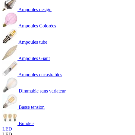
Ampoules design
Ampoules Colorées
Ampoules tube
Ampoules Giant
Ampoules encastrables
Dimmable sans variateur
Basse tension
Bundels
LED
LED