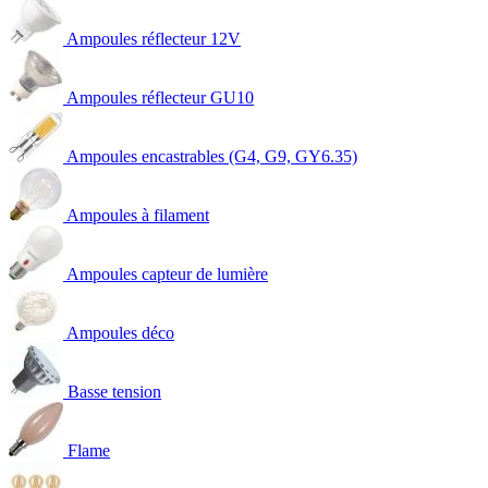
Ampoules réflecteur 12V
Ampoules réflecteur GU10
Ampoules encastrables (G4, G9, GY6.35)
Ampoules à filament
Ampoules capteur de lumière
Ampoules déco
Basse tension
Flame