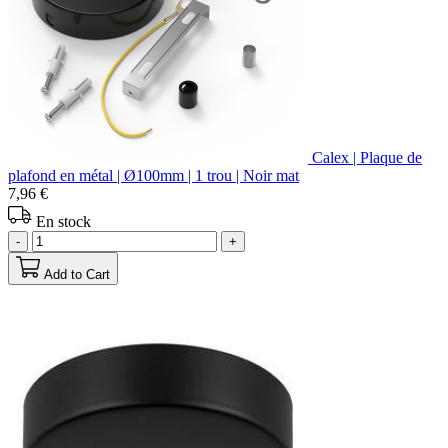
Calex | Plaque de
plafond en métal | Ø100mm | 1 trou | Noir mat
7,96 €
En stock
-
+
Add to Cart