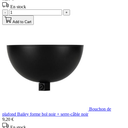
En stock
-
+
Add to Cart
Bouchon de
plafond Bailey forme bol noir + serre-câble noir
9,20 €
En stock