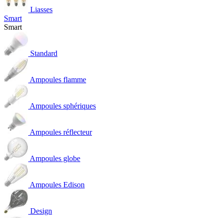
Liasses
Smart
Smart
Standard
Ampoules flamme
Ampoules sphériques
Ampoules réflecteur
Ampoules globe
Ampoules Edison
Design