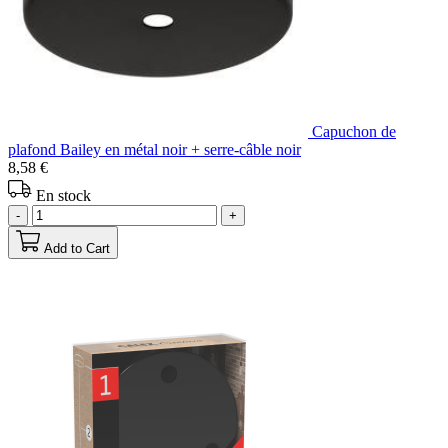
Capuchon de
plafond Bailey en métal noir + serre-câble noir
8,58 €
En stock
-
+
Add to Cart