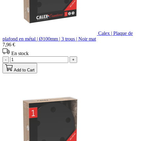
Calex | Plaque de
plafond en métal | Ø100mm | 3 trous | Noir mat
7,96 €
En stock
-
+
Add to Cart