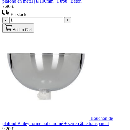
plafond en métal | Ø100mm | 1 trou | Béton
7,96 €
En stock
-
+
Add to Cart
Bouchon de
plafond Bailey forme bol chromé + serre-câble transparent
9,20 €