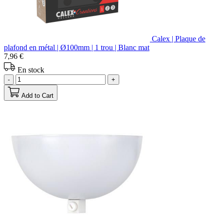
Calex | Plaque de
plafond en métal | Ø100mm | 1 trou | Blanc mat
7,96 €
En stock
-
+
Add to Cart