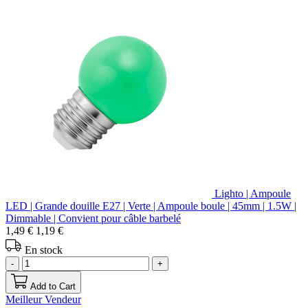
Lighto | Ampoule
LED | Grande douille E27 | Verte | Ampoule boule | 45mm | 1.5W |
Dimmable | Convient pour câble barbelé
1,49 €
1,19 €
En stock
-
+
Add to Cart
Meilleur Vendeur