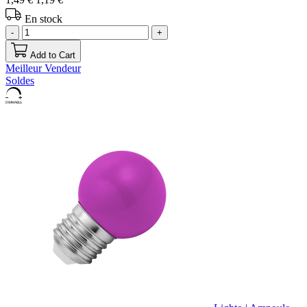
En stock
-
+
Add to Cart
Meilleur Vendeur
Soldes