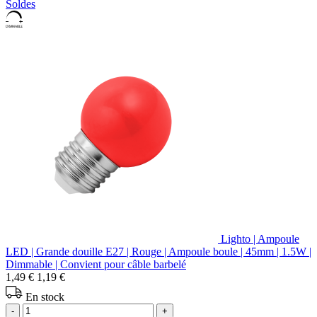
Soldes
Lighto | Ampoule
LED | Grande douille E27 | Rouge | Ampoule boule | 45mm | 1.5W |
Dimmable | Convient pour câble barbelé
1,49 €
1,19 €
En stock
-
+