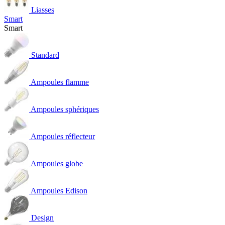
Liasses
Smart
Smart
Standard
Ampoules flamme
Ampoules sphériques
Ampoules réflecteur
Ampoules globe
Ampoules Edison
Design