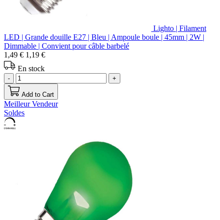
Lighto | Filament
LED | Grande douille E27 | Bleu | Ampoule boule | 45mm | 2W |
Dimmable | Convient pour câble barbelé
1,49 €
1,19 €
En stock
-
+
Add to Cart
Meilleur Vendeur
Soldes