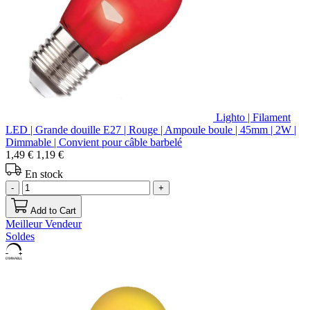
Lighto | Filament
LED | Grande douille E27 | Rouge | Ampoule boule | 45mm | 2W |
Dimmable | Convient pour câble barbelé
1,49 €
1,19 €
En stock
-
+
Add to Cart
Meilleur Vendeur
Soldes