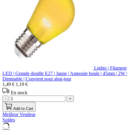
Lighto | Filament
LED | Grande douille E27 | Jaune | Ampoule boule | 45mm | 2W |
Dimmable | Convient pour abat-jour
1,49 €
1,19 €
En stock
-
+
Add to Cart
Meilleur Vendeur
Soldes