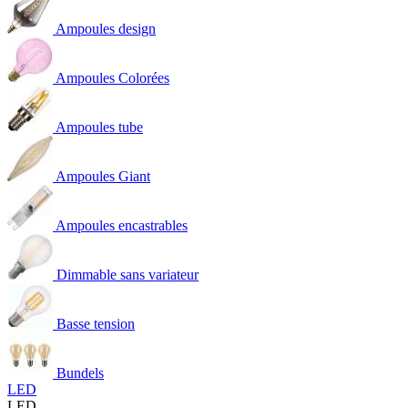
Ampoules design
Ampoules Colorées
Ampoules tube
Ampoules Giant
Ampoules encastrables
Dimmable sans variateur
Basse tension
Bundels
LED
LED