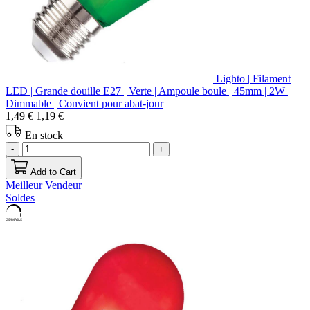
Lighto | Filament
LED | Grande douille E27 | Verte | Ampoule boule | 45mm | 2W |
Dimmable | Convient pour abat-jour
1,49 €
1,19 €
En stock
-
+
Add to Cart
Meilleur Vendeur
Soldes