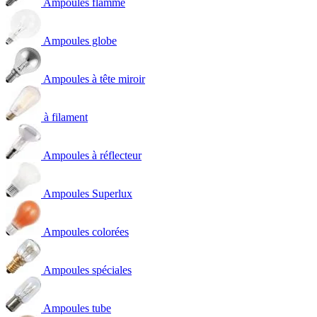
Ampoules flamme
Ampoules globe
Ampoules à tête miroir
à filament
Ampoules à réflecteur
Ampoules Superlux
Ampoules colorées
Ampoules spéciales
Ampoules tube