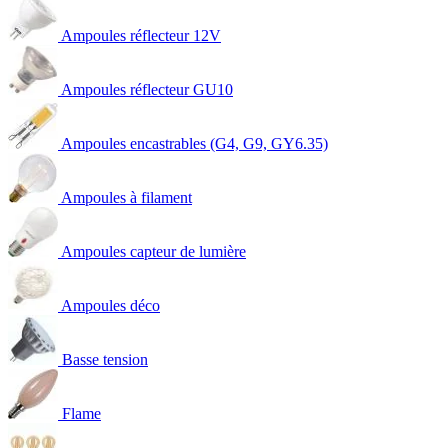
Ampoules réflecteur 12V
Ampoules réflecteur GU10
Ampoules encastrables (G4, G9, GY6.35)
Ampoules à filament
Ampoules capteur de lumière
Ampoules déco
Basse tension
Flame