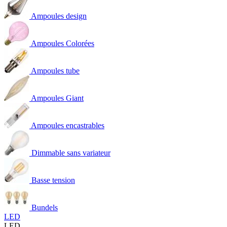
Ampoules design
Ampoules Colorées
Ampoules tube
Ampoules Giant
Ampoules encastrables
Dimmable sans variateur
Basse tension
Bundels
LED
LED