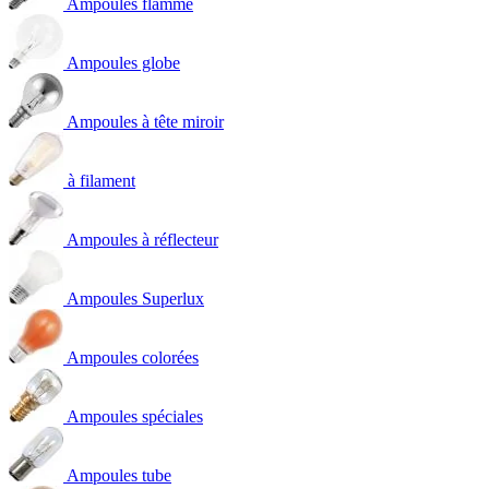
Ampoules flamme
Ampoules globe
Ampoules à tête miroir
à filament
Ampoules à réflecteur
Ampoules Superlux
Ampoules colorées
Ampoules spéciales
Ampoules tube