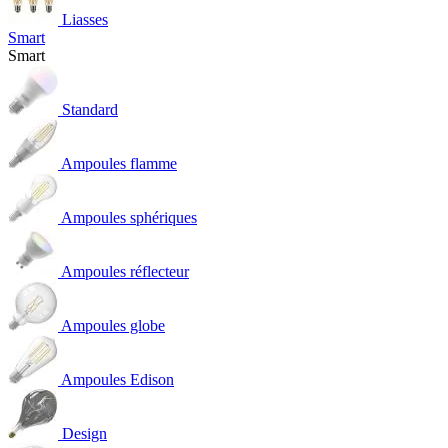
Liasses
Smart
Smart
Standard
Ampoules flamme
Ampoules sphériques
Ampoules réflecteur
Ampoules globe
Ampoules Edison
Design