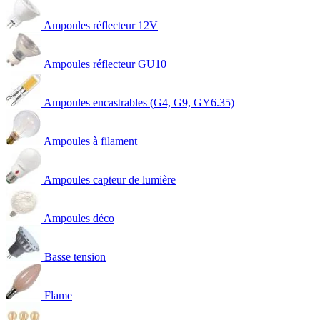
Ampoules réflecteur 12V
Ampoules réflecteur GU10
Ampoules encastrables (G4, G9, GY6.35)
Ampoules à filament
Ampoules capteur de lumière
Ampoules déco
Basse tension
Flame