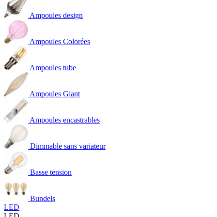
Ampoules design
Ampoules Colorées
Ampoules tube
Ampoules Giant
Ampoules encastrables
Dimmable sans variateur
Basse tension
Bundels
LED
LED