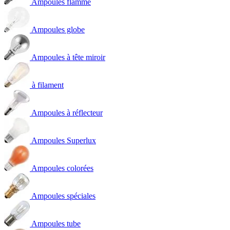
Ampoules flamme
Ampoules globe
Ampoules à tête miroir
à filament
Ampoules à réflecteur
Ampoules Superlux
Ampoules colorées
Ampoules spéciales
Ampoules tube