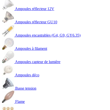
Ampoules réflecteur 12V
Ampoules réflecteur GU10
Ampoules encastrables (G4, G9, GY6.35)
Ampoules à filament
Ampoules capteur de lumière
Ampoules déco
Basse tension
Flame