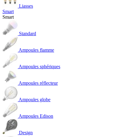
Liasses
Smart
Smart
Standard
Ampoules flamme
Ampoules sphériques
Ampoules réflecteur
Ampoules globe
Ampoules Edison
Design