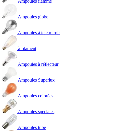
Ampoules flamme
Ampoules globe
Ampoules à tête miroir
à filament
Ampoules à réflecteur
Ampoules Superlux
Ampoules colorées
Ampoules spéciales
Ampoules tube