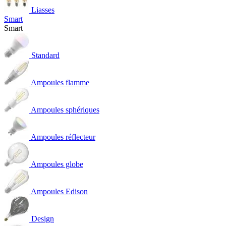
Liasses
Smart
Smart
Standard
Ampoules flamme
Ampoules sphériques
Ampoules réflecteur
Ampoules globe
Ampoules Edison
Design