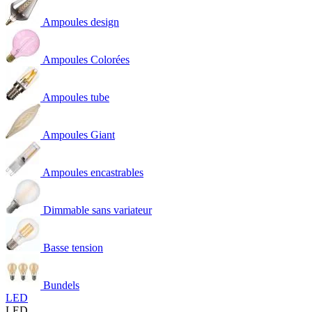
Ampoules design
Ampoules Colorées
Ampoules tube
Ampoules Giant
Ampoules encastrables
Dimmable sans variateur
Basse tension
Bundels
LED
LED