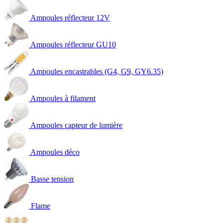
Ampoules réflecteur 12V
Ampoules réflecteur GU10
Ampoules encastrables (G4, G9, GY6.35)
Ampoules à filament
Ampoules capteur de lumière
Ampoules déco
Basse tension
Flame