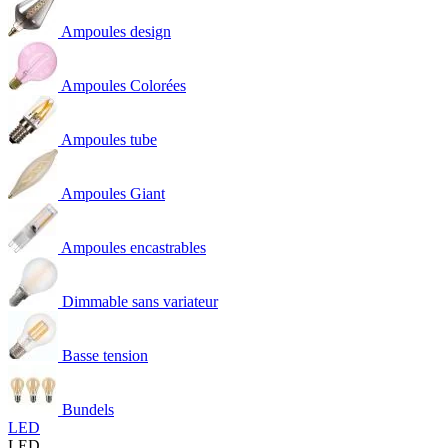
Ampoules design
Ampoules Colorées
Ampoules tube
Ampoules Giant
Ampoules encastrables
Dimmable sans variateur
Basse tension
Bundels
LED
LED