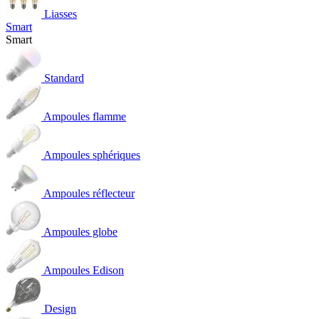
Liasses
Smart
Smart
Standard
Ampoules flamme
Ampoules sphériques
Ampoules réflecteur
Ampoules globe
Ampoules Edison
Design