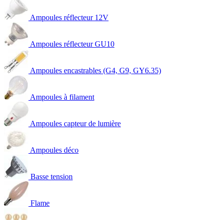
Ampoules réflecteur 12V
Ampoules réflecteur GU10
Ampoules encastrables (G4, G9, GY6.35)
Ampoules à filament
Ampoules capteur de lumière
Ampoules déco
Basse tension
Flame