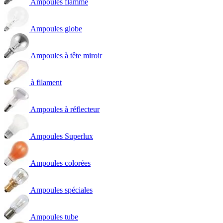
Ampoules flamme
Ampoules globe
Ampoules à tête miroir
à filament
Ampoules à réflecteur
Ampoules Superlux
Ampoules colorées
Ampoules spéciales
Ampoules tube