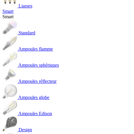
Liasses
Smart
Smart
Standard
Ampoules flamme
Ampoules sphériques
Ampoules réflecteur
Ampoules globe
Ampoules Edison
Design