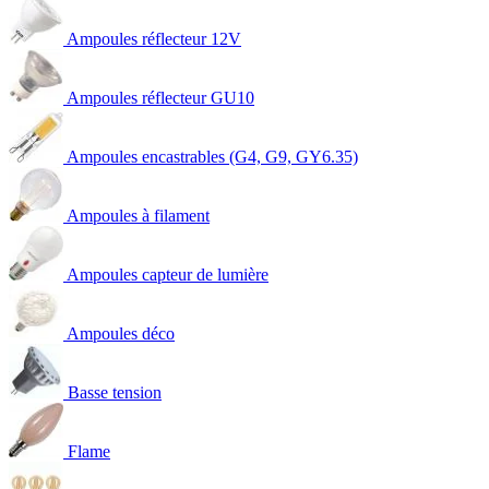
Ampoules réflecteur 12V
Ampoules réflecteur GU10
Ampoules encastrables (G4, G9, GY6.35)
Ampoules à filament
Ampoules capteur de lumière
Ampoules déco
Basse tension
Flame