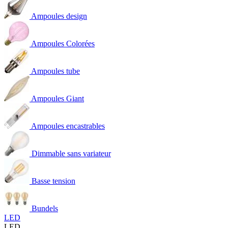
Ampoules design
Ampoules Colorées
Ampoules tube
Ampoules Giant
Ampoules encastrables
Dimmable sans variateur
Basse tension
Bundels
LED
LED