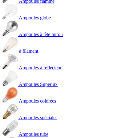
Ampoules flamme
Ampoules globe
Ampoules à tête miroir
à filament
Ampoules à réflecteur
Ampoules Superlux
Ampoules colorées
Ampoules spéciales
Ampoules tube