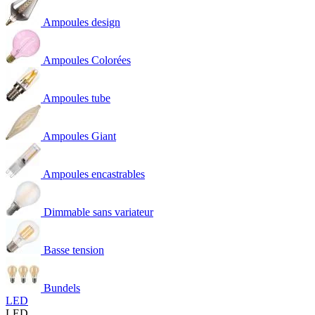
Ampoules design
Ampoules Colorées
Ampoules tube
Ampoules Giant
Ampoules encastrables
Dimmable sans variateur
Basse tension
Bundels
LED
LED