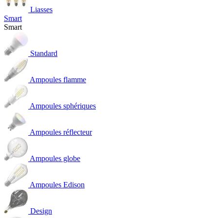
Liasses
Smart
Smart
Standard
Ampoules flamme
Ampoules sphériques
Ampoules réflecteur
Ampoules globe
Ampoules Edison
Design