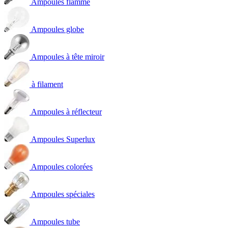
Ampoules flamme
Ampoules globe
Ampoules à tête miroir
à filament
Ampoules à réflecteur
Ampoules Superlux
Ampoules colorées
Ampoules spéciales
Ampoules tube