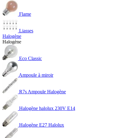
Flame
Liasses
Halogène
Halogène
Eco Classic
Ampoule à miroir
R7s Ampoule Halogène
Halogène halolux 230V E14
Halogène E27 Halolux