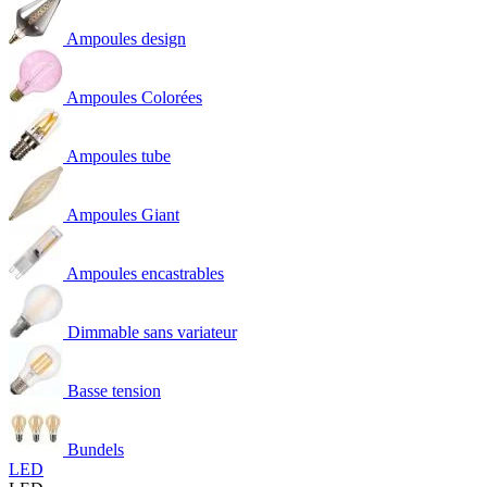
Ampoules design
Ampoules Colorées
Ampoules tube
Ampoules Giant
Ampoules encastrables
Dimmable sans variateur
Basse tension
Bundels
LED