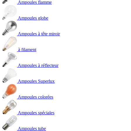
Ampoules flamme
Ampoules globe
Ampoules à tête miroir
à filament
Ampoules à réflecteur
Ampoules Superlux
Ampoules colorées
Ampoules spéciales
Ampoules tube