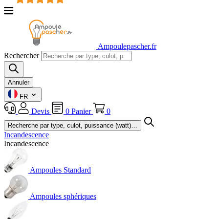
Ampoulepascher.fr
Rechercher
Annuler
FR
Devis
0
Panier
0
Incandescence
Incandescence
Ampoules Standard
Ampoules sphériques