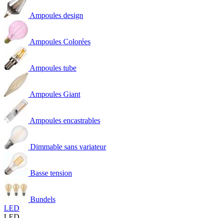
Ampoules design
Ampoules Colorées
Ampoules tube
Ampoules Giant
Ampoules encastrables
Dimmable sans variateur
Basse tension
Bundels
LED
LED