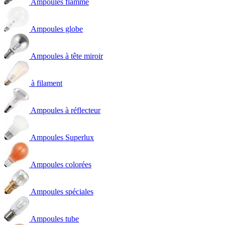
Ampoules flamme
Ampoules globe
Ampoules à tête miroir
à filament
Ampoules à réflecteur
Ampoules Superlux
Ampoules colorées
Ampoules spéciales
Ampoules tube