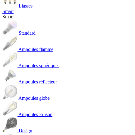
Liasses
Smart
Smart
Standard
Ampoules flamme
Ampoules sphériques
Ampoules réflecteur
Ampoules globe
Ampoules Edison
Design