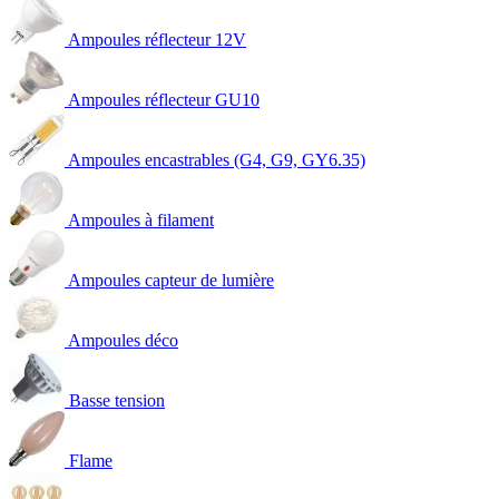
Ampoules réflecteur 12V
Ampoules réflecteur GU10
Ampoules encastrables (G4, G9, GY6.35)
Ampoules à filament
Ampoules capteur de lumière
Ampoules déco
Basse tension
Flame