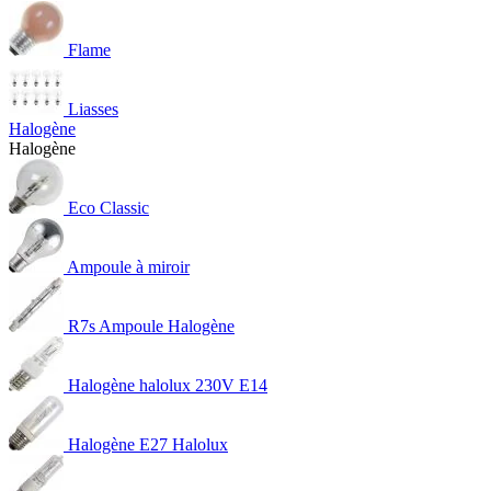
Flame
Liasses
Halogène
Halogène
Eco Classic
Ampoule à miroir
R7s Ampoule Halogène
Halogène halolux 230V E14
Halogène E27 Halolux