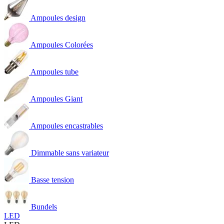
Ampoules design
Ampoules Colorées
Ampoules tube
Ampoules Giant
Ampoules encastrables
Dimmable sans variateur
Basse tension
Bundels
LED