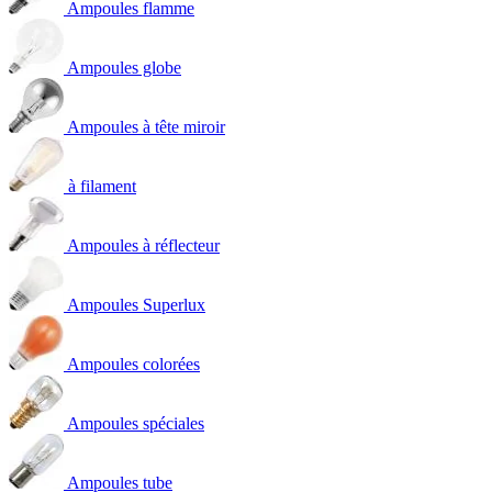
Ampoules flamme
Ampoules globe
Ampoules à tête miroir
à filament
Ampoules à réflecteur
Ampoules Superlux
Ampoules colorées
Ampoules spéciales
Ampoules tube