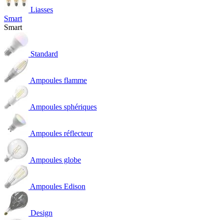
Liasses
Smart
Smart
Standard
Ampoules flamme
Ampoules sphériques
Ampoules réflecteur
Ampoules globe
Ampoules Edison
Design