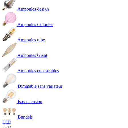
Ampoules design
Ampoules Colorées
Ampoules tube
Ampoules Giant
Ampoules encastrables
Dimmable sans variateur
Basse tension
Bundels
LED
LED