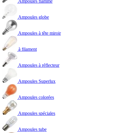
Ampoules flamme
Ampoules globe
Ampoules à tête miroir
à filament
Ampoules à réflecteur
Ampoules Superlux
Ampoules colorées
Ampoules spéciales
Ampoules tube