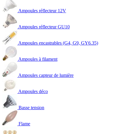
Ampoules réflecteur 12V
Ampoules réflecteur GU10
Ampoules encastrables (G4, G9, GY6.35)
Ampoules à filament
Ampoules capteur de lumière
Ampoules déco
Basse tension
Flame