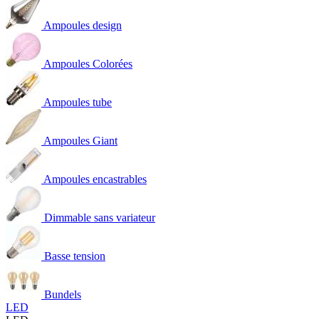
Ampoules design
Ampoules Colorées
Ampoules tube
Ampoules Giant
Ampoules encastrables
Dimmable sans variateur
Basse tension
Bundels
LED