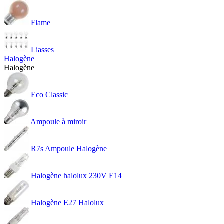
Flame
Liasses
Halogène
Halogène
Eco Classic
Ampoule à miroir
R7s Ampoule Halogène
Halogène halolux 230V E14
Halogène E27 Halolux