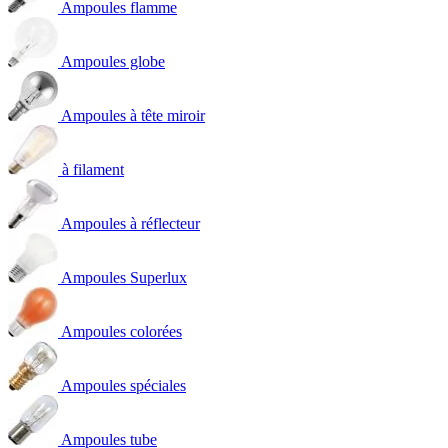
Ampoules flamme
Ampoules globe
Ampoules à tête miroir
à filament
Ampoules à réflecteur
Ampoules Superlux
Ampoules colorées
Ampoules spéciales
Ampoules tube