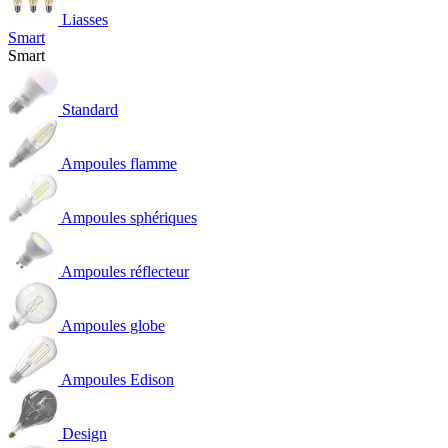
Liasses
Smart
Smart
Standard
Ampoules flamme
Ampoules sphériques
Ampoules réflecteur
Ampoules globe
Ampoules Edison
Design