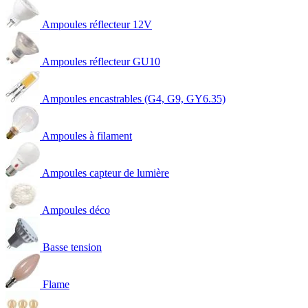
Ampoules réflecteur 12V
Ampoules réflecteur GU10
Ampoules encastrables (G4, G9, GY6.35)
Ampoules à filament
Ampoules capteur de lumière
Ampoules déco
Basse tension
Flame