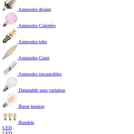
Ampoules design
Ampoules Colorées
Ampoules tube
Ampoules Giant
Ampoules encastrables
Dimmable sans variateur
Basse tension
Bundels
LED
LED