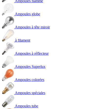
Ampoules flamme
Ampoules globe
Ampoules à tête miroir
à filament
Ampoules à réflecteur
Ampoules Superlux
Ampoules colorées
Ampoules spéciales
Ampoules tube