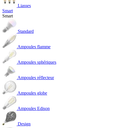
Liasses
Smart
Smart
Standard
Ampoules flamme
Ampoules sphériques
Ampoules réflecteur
Ampoules globe
Ampoules Edison
Design