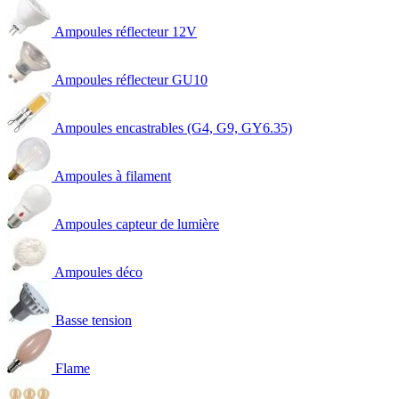
Ampoules réflecteur 12V
Ampoules réflecteur GU10
Ampoules encastrables (G4, G9, GY6.35)
Ampoules à filament
Ampoules capteur de lumière
Ampoules déco
Basse tension
Flame