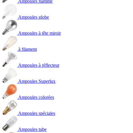
Ampoules flamme
Ampoules globe
Ampoules à tête miroir
à filament
Ampoules à réflecteur
Ampoules Superlux
Ampoules colorées
Ampoules spéciales
Ampoules tube