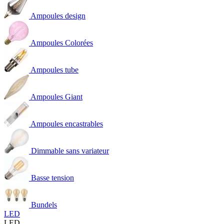
Ampoules design
Ampoules Colorées
Ampoules tube
Ampoules Giant
Ampoules encastrables
Dimmable sans variateur
Basse tension
Bundels
LED
LED