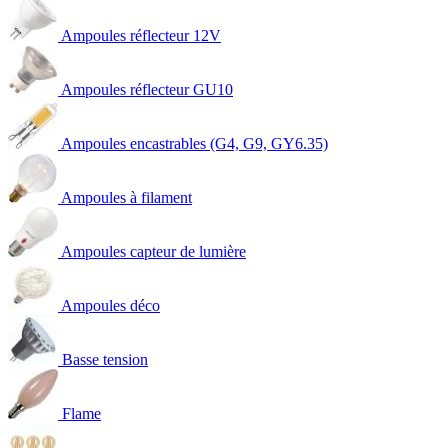
Ampoules réflecteur 12V
Ampoules réflecteur GU10
Ampoules encastrables (G4, G9, GY6.35)
Ampoules à filament
Ampoules capteur de lumière
Ampoules déco
Basse tension
Flame