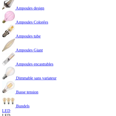
Ampoules design
Ampoules Colorées
Ampoules tube
Ampoules Giant
Ampoules encastrables
Dimmable sans variateur
Basse tension
Bundels
LED
LED