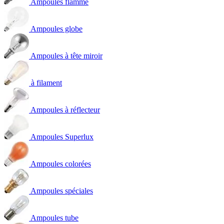
Ampoules flamme
Ampoules globe
Ampoules à tête miroir
à filament
Ampoules à réflecteur
Ampoules Superlux
Ampoules colorées
Ampoules spéciales
Ampoules tube