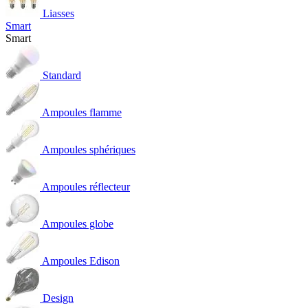
Liasses
Smart
Smart
Standard
Ampoules flamme
Ampoules sphériques
Ampoules réflecteur
Ampoules globe
Ampoules Edison
Design