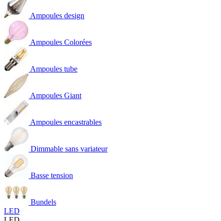
Ampoules design
Ampoules Colorées
Ampoules tube
Ampoules Giant
Ampoules encastrables
Dimmable sans variateur
Basse tension
Bundels
LED
LED