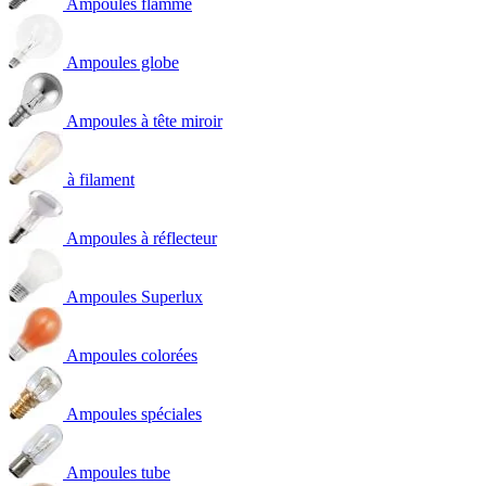
Ampoules flamme
Ampoules globe
Ampoules à tête miroir
à filament
Ampoules à réflecteur
Ampoules Superlux
Ampoules colorées
Ampoules spéciales
Ampoules tube