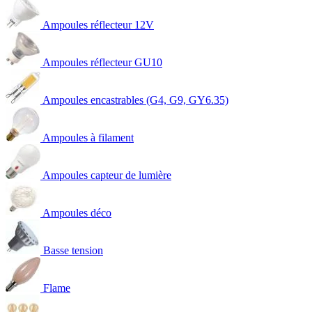
Ampoules réflecteur 12V
Ampoules réflecteur GU10
Ampoules encastrables (G4, G9, GY6.35)
Ampoules à filament
Ampoules capteur de lumière
Ampoules déco
Basse tension
Flame