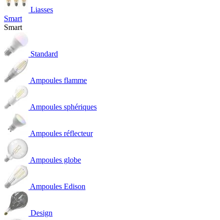
Liasses
Smart
Smart
Standard
Ampoules flamme
Ampoules sphériques
Ampoules réflecteur
Ampoules globe
Ampoules Edison
Design