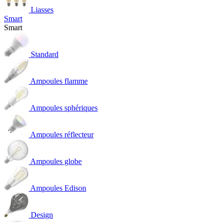
Liasses
Smart
Smart
Standard
Ampoules flamme
Ampoules sphériques
Ampoules réflecteur
Ampoules globe
Ampoules Edison
Design