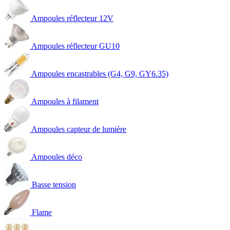
Ampoules réflecteur 12V
Ampoules réflecteur GU10
Ampoules encastrables (G4, G9, GY6.35)
Ampoules à filament
Ampoules capteur de lumière
Ampoules déco
Basse tension
Flame