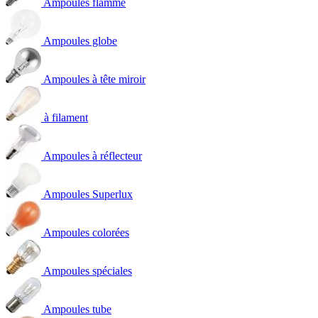
Ampoules flamme
Ampoules globe
Ampoules à tête miroir
à filament
Ampoules à réflecteur
Ampoules Superlux
Ampoules colorées
Ampoules spéciales
Ampoules tube