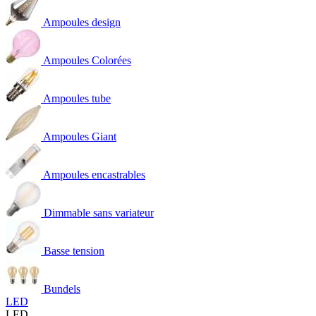
Ampoules design
Ampoules Colorées
Ampoules tube
Ampoules Giant
Ampoules encastrables
Dimmable sans variateur
Basse tension
Bundels
LED
LED