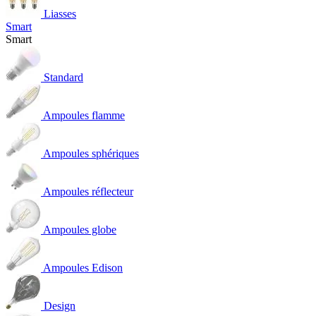
Liasses
Smart
Smart
Standard
Ampoules flamme
Ampoules sphériques
Ampoules réflecteur
Ampoules globe
Ampoules Edison
Design