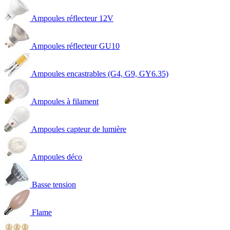
Ampoules réflecteur 12V
Ampoules réflecteur GU10
Ampoules encastrables (G4, G9, GY6.35)
Ampoules à filament
Ampoules capteur de lumière
Ampoules déco
Basse tension
Flame