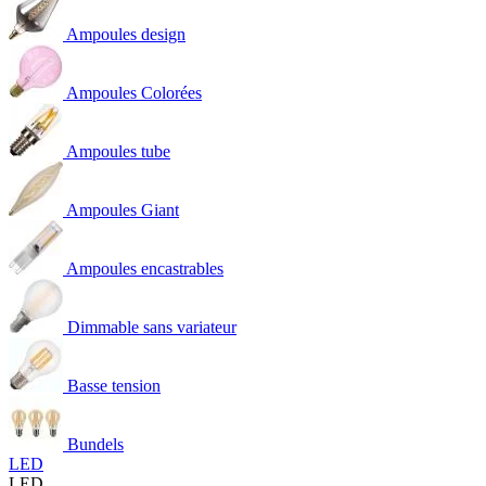
Ampoules design
Ampoules Colorées
Ampoules tube
Ampoules Giant
Ampoules encastrables
Dimmable sans variateur
Basse tension
Bundels
LED
LED