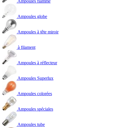
Ampoules flamme
Ampoules globe
Ampoules à tête miroir
à filament
Ampoules à réflecteur
Ampoules Superlux
Ampoules colorées
Ampoules spéciales
Ampoules tube