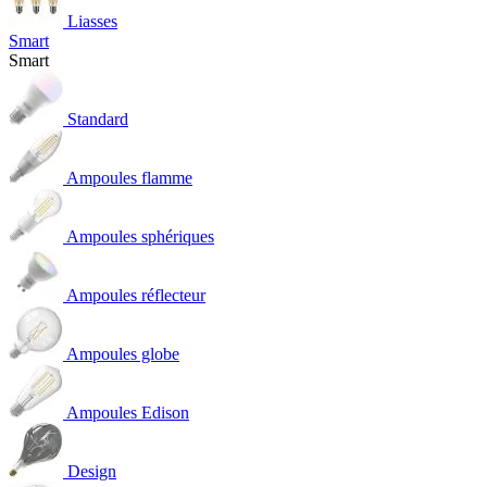
Liasses
Smart
Smart
Standard
Ampoules flamme
Ampoules sphériques
Ampoules réflecteur
Ampoules globe
Ampoules Edison
Design