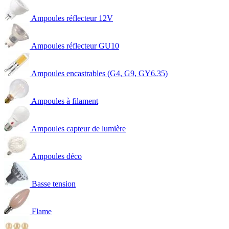
Ampoules réflecteur 12V
Ampoules réflecteur GU10
Ampoules encastrables (G4, G9, GY6.35)
Ampoules à filament
Ampoules capteur de lumière
Ampoules déco
Basse tension
Flame