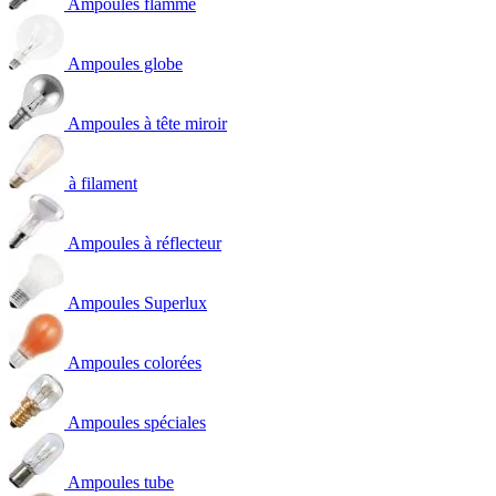
Ampoules flamme
Ampoules globe
Ampoules à tête miroir
à filament
Ampoules à réflecteur
Ampoules Superlux
Ampoules colorées
Ampoules spéciales
Ampoules tube