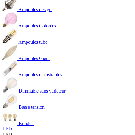
Ampoules design
Ampoules Colorées
Ampoules tube
Ampoules Giant
Ampoules encastrables
Dimmable sans variateur
Basse tension
Bundels
LED
LED