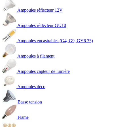
Ampoules réflecteur 12V
Ampoules réflecteur GU10
Ampoules encastrables (G4, G9, GY6.35)
Ampoules à filament
Ampoules capteur de lumière
Ampoules déco
Basse tension
Flame