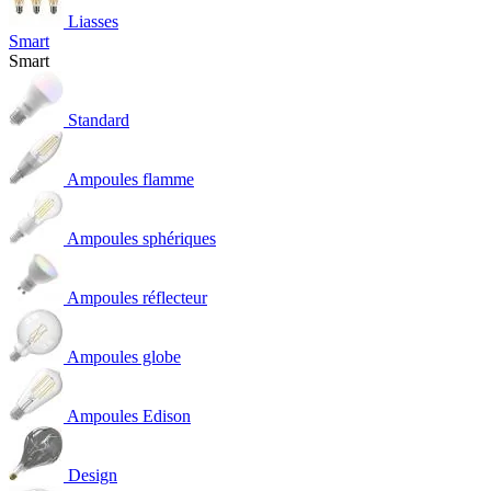
Liasses
Smart
Smart
Standard
Ampoules flamme
Ampoules sphériques
Ampoules réflecteur
Ampoules globe
Ampoules Edison
Design