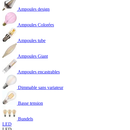
Ampoules design
Ampoules Colorées
Ampoules tube
Ampoules Giant
Ampoules encastrables
Dimmable sans variateur
Basse tension
Bundels
LED
LED