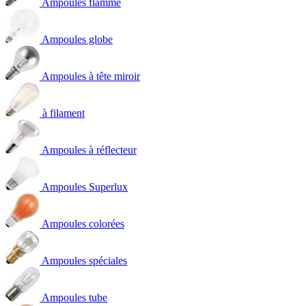
Ampoules flamme
Ampoules globe
Ampoules à tête miroir
à filament
Ampoules à réflecteur
Ampoules Superlux
Ampoules colorées
Ampoules spéciales
Ampoules tube