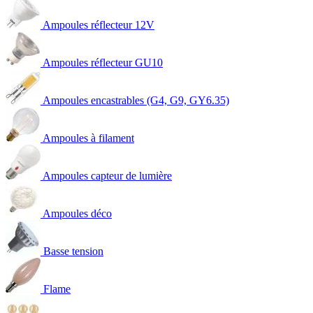
Ampoules réflecteur 12V
Ampoules réflecteur GU10
Ampoules encastrables (G4, G9, GY6.35)
Ampoules à filament
Ampoules capteur de lumière
Ampoules déco
Basse tension
Flame