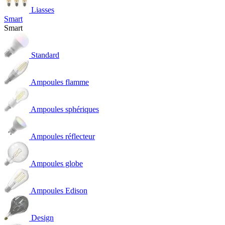
Liasses
Smart
Smart
Standard
Ampoules flamme
Ampoules sphériques
Ampoules réflecteur
Ampoules globe
Ampoules Edison
Design