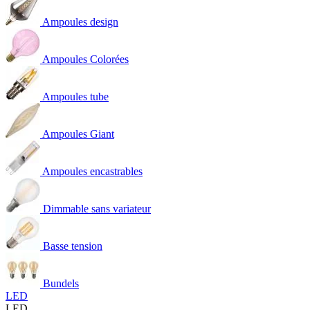
Ampoules design
Ampoules Colorées
Ampoules tube
Ampoules Giant
Ampoules encastrables
Dimmable sans variateur
Basse tension
Bundels
LED
LED