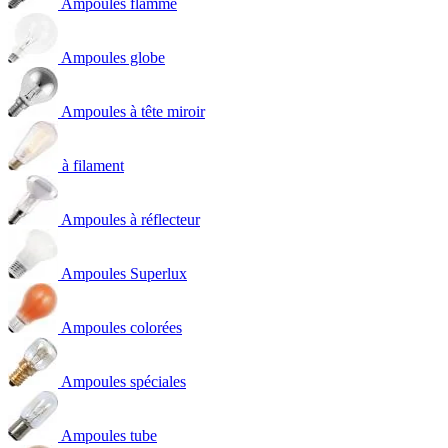
Ampoules flamme
Ampoules globe
Ampoules à tête miroir
à filament
Ampoules à réflecteur
Ampoules Superlux
Ampoules colorées
Ampoules spéciales
Ampoules tube