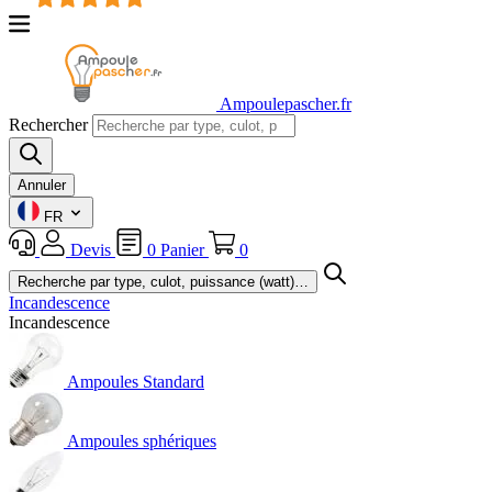
Ampoulepascher.fr
Rechercher
Annuler
FR
Devis
0
Panier
0
Incandescence
Incandescence
Ampoules Standard
Ampoules sphériques