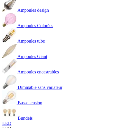
Ampoules design
Ampoules Colorées
Ampoules tube
Ampoules Giant
Ampoules encastrables
Dimmable sans variateur
Basse tension
Bundels
LED