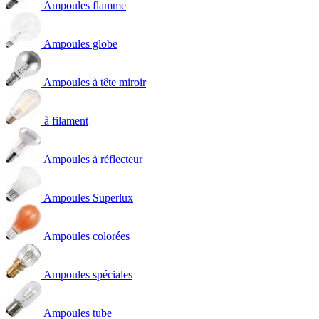
Ampoules flamme
Ampoules globe
Ampoules à tête miroir
à filament
Ampoules à réflecteur
Ampoules Superlux
Ampoules colorées
Ampoules spéciales
Ampoules tube