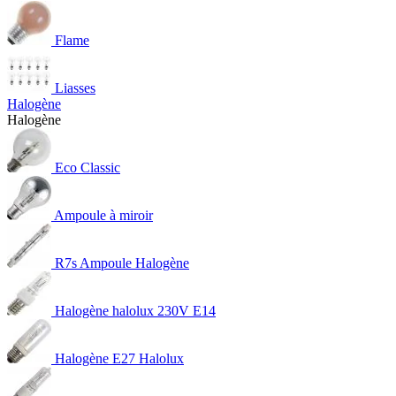
Flame
Liasses
Halogène
Halogène
Eco Classic
Ampoule à miroir
R7s Ampoule Halogène
Halogène halolux 230V E14
Halogène E27 Halolux