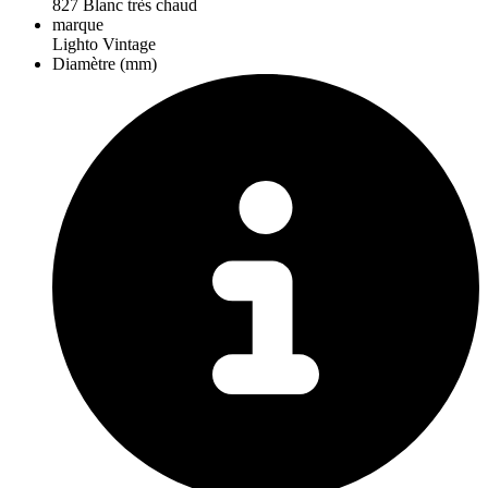
827 Blanc très chaud
marque
Lighto Vintage
Diamètre (mm)