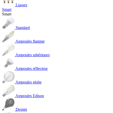
Liasses
Smart
Smart
Standard
Ampoules flamme
Ampoules sphériques
Ampoules réflecteur
Ampoules globe
Ampoules Edison
Design