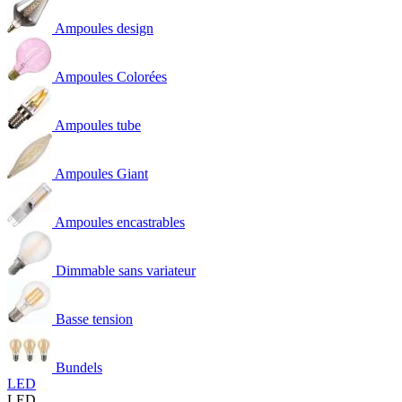
Ampoules design
Ampoules Colorées
Ampoules tube
Ampoules Giant
Ampoules encastrables
Dimmable sans variateur
Basse tension
Bundels
LED
LED