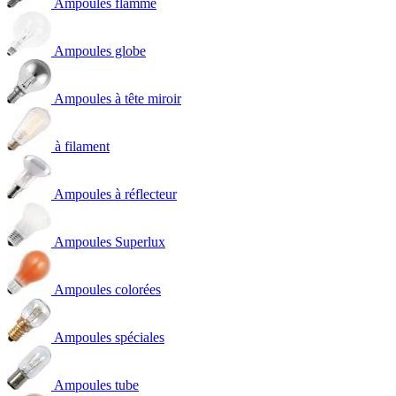
Ampoules flamme
Ampoules globe
Ampoules à tête miroir
à filament
Ampoules à réflecteur
Ampoules Superlux
Ampoules colorées
Ampoules spéciales
Ampoules tube