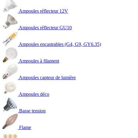
Ampoules réflecteur 12V
Ampoules réflecteur GU10
Ampoules encastrables (G4, G9, GY6.35)
Ampoules à filament
Ampoules capteur de lumière
Ampoules déco
Basse tension
Flame