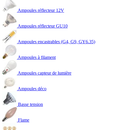
Ampoules réflecteur 12V
Ampoules réflecteur GU10
Ampoules encastrables (G4, G9, GY6.35)
Ampoules à filament
Ampoules capteur de lumière
Ampoules déco
Basse tension
Flame