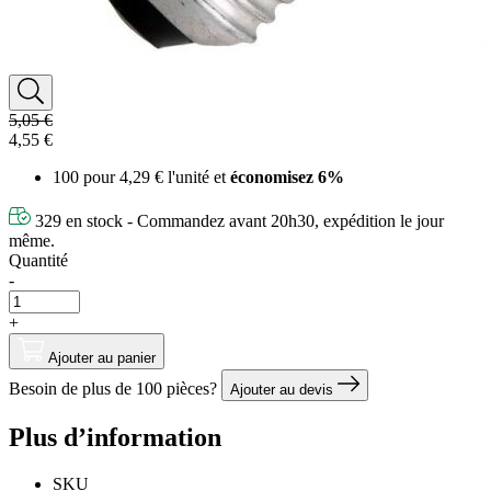
5,05 €
4,55 €
100 pour
4,29 €
l'unité et
économisez
6
%
329 en stock - Commandez avant 20h30, expédition le jour
même.
Quantité
-
+
Ajouter au panier
Besoin de plus de 100 pièces?
Ajouter au devis
Plus d’information
SKU