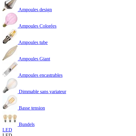
Ampoules design
Ampoules Colorées
Ampoules tube
Ampoules Giant
Ampoules encastrables
Dimmable sans variateur
Basse tension
Bundels
LED
LED