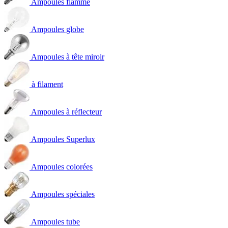
Ampoules flamme
Ampoules globe
Ampoules à tête miroir
à filament
Ampoules à réflecteur
Ampoules Superlux
Ampoules colorées
Ampoules spéciales
Ampoules tube