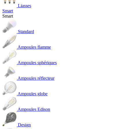
Liasses
Smart
Smart
Standard
Ampoules flamme
Ampoules sphériques
Ampoules réflecteur
Ampoules globe
Ampoules Edison
Design