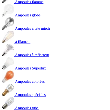
Ampoules flamme
Ampoules globe
Ampoules à tête miroir
à filament
Ampoules à réflecteur
Ampoules Superlux
Ampoules colorées
Ampoules spéciales
Ampoules tube