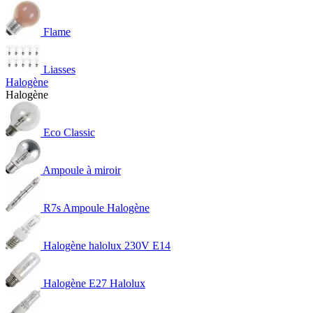
Flame
Liasses
Halogène
Halogène
Eco Classic
Ampoule à miroir
R7s Ampoule Halogène
Halogène halolux 230V E14
Halogène E27 Halolux