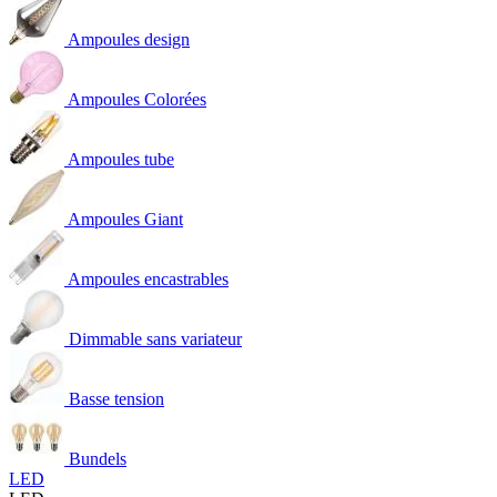
Ampoules design
Ampoules Colorées
Ampoules tube
Ampoules Giant
Ampoules encastrables
Dimmable sans variateur
Basse tension
Bundels
LED