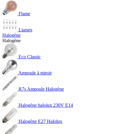
Flame
Liasses
Halogène
Halogène
Eco Classic
Ampoule à miroir
R7s Ampoule Halogène
Halogène halolux 230V E14
Halogène E27 Halolux