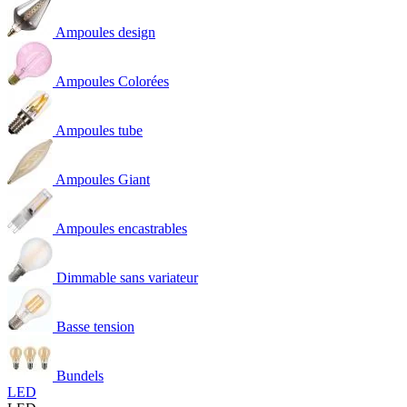
Ampoules design
Ampoules Colorées
Ampoules tube
Ampoules Giant
Ampoules encastrables
Dimmable sans variateur
Basse tension
Bundels
LED