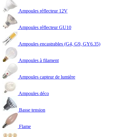
Ampoules réflecteur 12V
Ampoules réflecteur GU10
Ampoules encastrables (G4, G9, GY6.35)
Ampoules à filament
Ampoules capteur de lumière
Ampoules déco
Basse tension
Flame