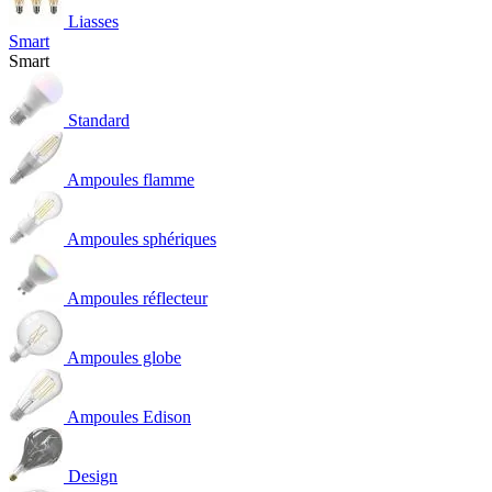
Liasses
Smart
Smart
Standard
Ampoules flamme
Ampoules sphériques
Ampoules réflecteur
Ampoules globe
Ampoules Edison
Design