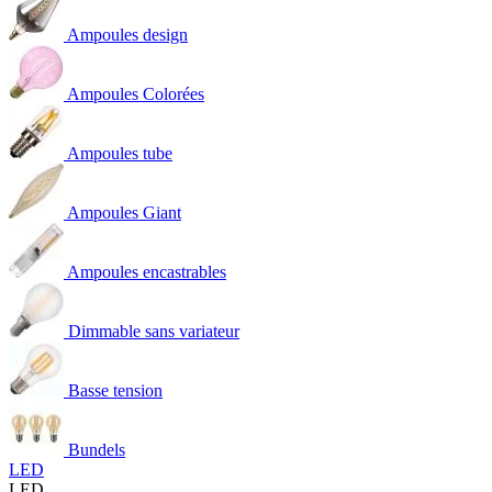
Ampoules design
Ampoules Colorées
Ampoules tube
Ampoules Giant
Ampoules encastrables
Dimmable sans variateur
Basse tension
Bundels
LED
LED