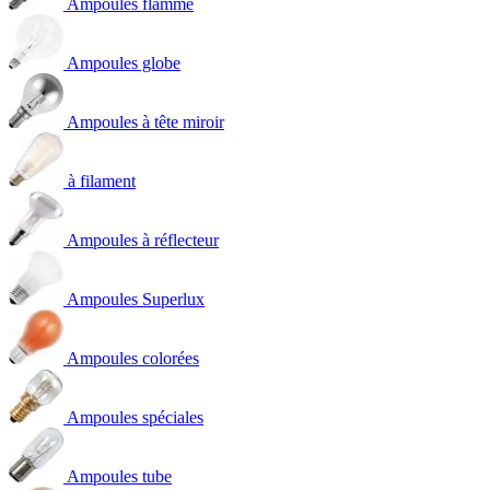
Ampoules flamme
Ampoules globe
Ampoules à tête miroir
à filament
Ampoules à réflecteur
Ampoules Superlux
Ampoules colorées
Ampoules spéciales
Ampoules tube