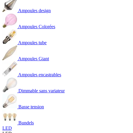
Ampoules design
Ampoules Colorées
Ampoules tube
Ampoules Giant
Ampoules encastrables
Dimmable sans variateur
Basse tension
Bundels
LED