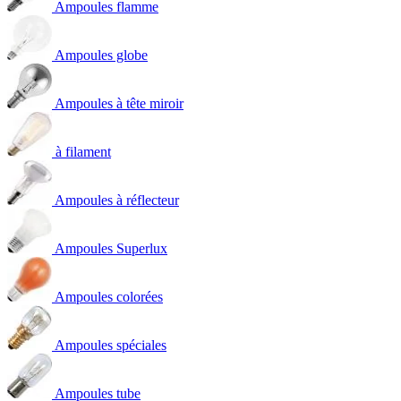
Ampoules flamme
Ampoules globe
Ampoules à tête miroir
à filament
Ampoules à réflecteur
Ampoules Superlux
Ampoules colorées
Ampoules spéciales
Ampoules tube