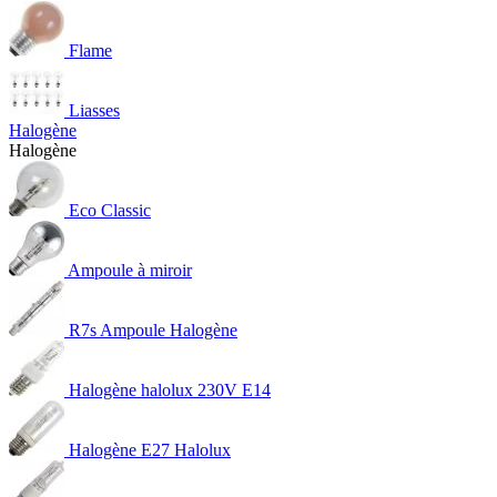
Flame
Liasses
Halogène
Halogène
Eco Classic
Ampoule à miroir
R7s Ampoule Halogène
Halogène halolux 230V E14
Halogène E27 Halolux